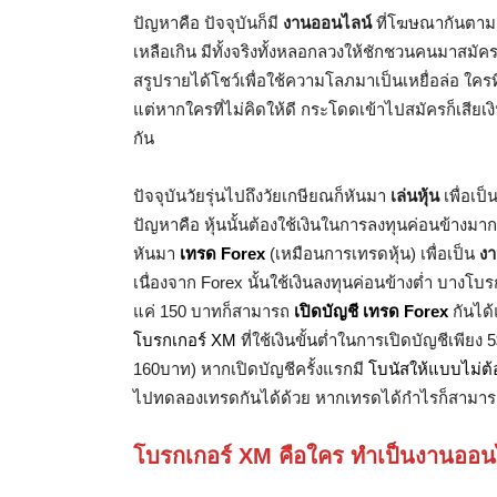
ปัญหาคือ ปัจจุบันก็มี
งานออนไลน์
ที่โฆษณากันตามสื
เหลือเกิน มีทั้งจริงทั้งหลอกลวงให้ชักชวนคนมาสมั
สรูปรายได้โชว์เพื่อใช้ความโลภมาเป็นเหยื่อล่อ ใคร
แต่หากใครที่ไม่คิดให้ดี กระโดดเข้าไปสมัครก็เสีย
กัน
ปัจจุบันวัยรุ่นไปถึงวัยเกษียณก็หันมา
เล่นหุ้น
เพื่อเป็
ปัญหาคือ หุ้นนั้นต้องใช้เงินในการลงทุนค่อนข้างมา
หันมา
เทรด Forex
(เหมือนการเทรดหุ้น) เพื่อเป็น
งา
เนื่องจาก Forex นั้นใช้เงินลงทุนค่อนข้างต่ำ บางโบรกเ
แค่ 150 บาทก็สามารถ
เปิดบัญชี เทรด Forex
กันได้
โบรกเกอร์ XM
ที่ใช้เงินขั้นต่ำในการเปิดบัญชีเพีย
160บาท) หากเปิดบัญชีครั้งแรกมี
โบนัสให้แบบไม่ต้
ไปทดลองเทรดกันได้ด้วย หากเทรดได้กำไรก็สามาร
โบรกเกอร์ XM คือใคร ทำเป็นงานออนไล