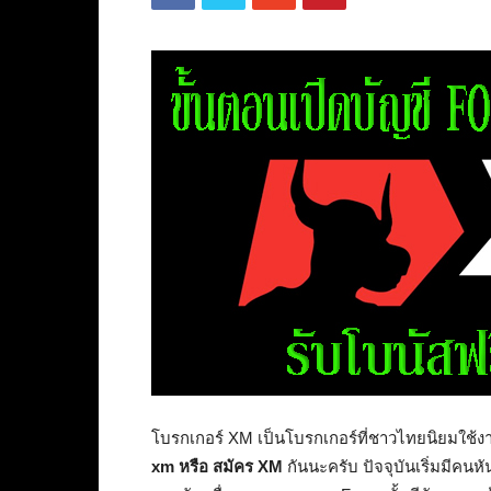
โบรกเกอร์ XM เป็นโบรกเกอร์ที่ชาวไทยนิยมใช้งา
xm หรือ สมัคร XM
กันนะครับ ปัจจุบันเริ่มมีค