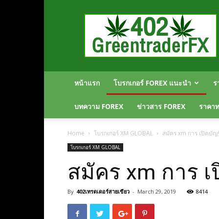
Greentraderfx
ความ
รู้
FOREX
เปิด
บัญชี
FOREX
หน้าแรก
โบรกเกอร์ FOREX แนะนำ
ร
บทความ FOREX
ข่าวสาร FOREX
ราคาทอ
Home
โบรกเกอร์ XM GLOBAL
สมัคร xm การ เปิดบัญ
โบรกเกอร์ XM GLOBAL
สมัคร xm การ เป
By
402เทรดเดอร์สายเขียว
-
March 29, 2019
8414