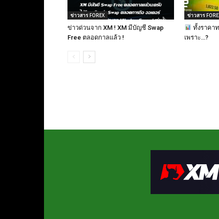
ข่าวสาร FOREX
ข่าวสาร FORE
ข่าวด่วนจาก XM ! XM มีบัญชี Swap
ทั้งราคาท
Free ตลอดกาลแล้ว !
เพราะ…?