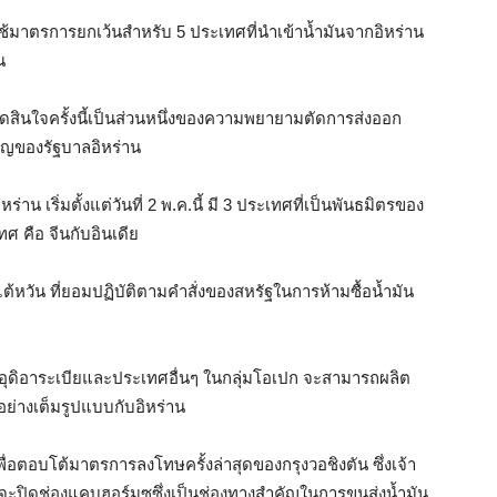
ใช้มาตรการยกเว้นสำหรับ 5 ประเทศที่นำเข้าน้ำมันจากอิหร่าน
น
ตัดสินใจครั้งนี้เป็นส่วนหนึ่งของความพยายามตัดการส่งออก
คัญของรัฐบาลอิหร่าน
าน เริ่มตั้งแต่วันที่ 2 พ.ค.นี้ มี 3 ประเทศที่เป็นพันธมิตรของ
ทศ คือ จีนกับอินเดีย
ไต้หวัน ที่ยอมปฏิบัติตามคำสั่งของสหรัฐในการห้ามซื้อน้ำมัน
าอุดิอาระเบียและประเทศอื่นๆ ในกลุ่มโอเปก จะสามารถผลิต
อย่างเต็มรูปแบบกับอิหร่าน
ื่อตอบโต้มาตรการลงโทษครั้งล่าสุดของกรุงวอชิงตัน ซึ่งเจ้า
ิ์ที่จะปิดช่องแคบฮอร์มุซซึ่งเป็นช่องทางสำคัญในการขนส่งน้ำมัน