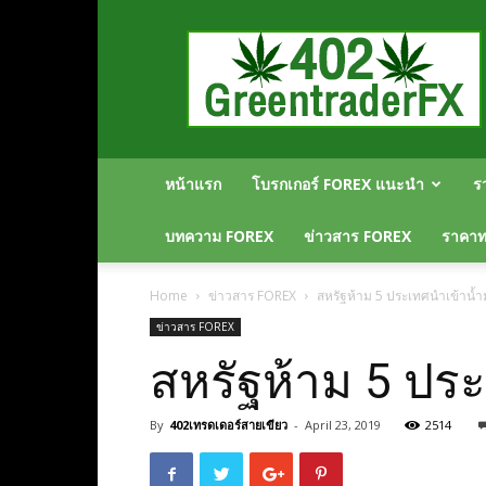
Greentraderfx
ความ
รู้
FOREX
เปิด
บัญชี
FOREX
หน้าแรก
โบรกเกอร์ FOREX แนะนำ
ร
บทความ FOREX
ข่าวสาร FOREX
ราคาทอ
Home
ข่าวสาร FOREX
สหรัฐห้าม 5 ประเทศนำเข้าน้ำม
ข่าวสาร FOREX
สหรัฐห้าม 5 ประ
By
402เทรดเดอร์สายเขียว
-
April 23, 2019
2514