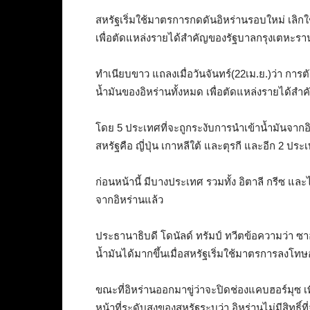
สหรัฐเริ่มใช้มาตรการกดดันอิหร่านรอบใหม่ เลิก
เพื่อตัดแหล่งรายได้สำคัญของรัฐบาลกรุงเตหะรา
ทำเนียบขาว แถลงเมื่อวันจันทร์(22เม.ย.)ว่า การ
น้ำมันของอิหร่านทั้งหมด เพื่อตัดแหล่งรายได้สำ
โดย 5 ประเทศที่จะถูกระงับการนำเข้าน้ำมันจากอิหร่
สหรัฐคือ ญี่ปุ่น เกาหลีใต้ และตุรกี และอีก 2 ประเ
ก่อนหน้านี้ มีบางประเทศ รวมทั้ง อิตาลี กรีซ และ
จากอิหร่านแล้ว
ประธานาธิบดี โดนัลด์ ทรัมป์ ทวีตข้อความว่า ซ
น้ำมันได้มากขึ้นเมื่อสหรัฐเริ่มใช้มาตรการลงโทษ
ขณะที่อิหร่านออกมาขู่ว่าจะปิดช่องแคบฮอร์มุซ เพ
หน้าที่ระดับสูงของสหรัฐระบุว่า อิหร่านไม่มีสิทธ