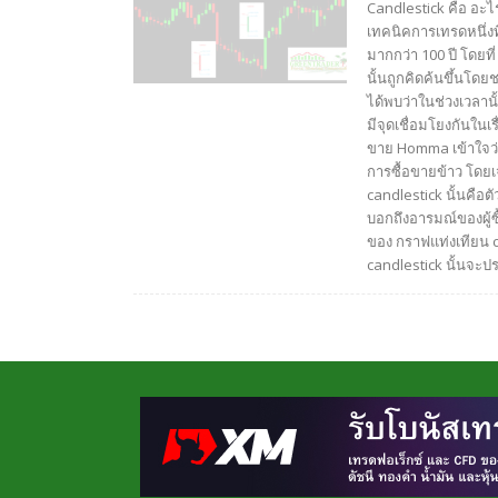
Candlestick คือ อะไร
เทคนิคการเทรดหนึ่งท
มากกว่า 100 ปี โดยที
นั้นถูกคิดค้นขึ้นโดยช
ได้พบว่าในช่วงเวลานั
มีจุดเชื่อมโยงกันในเ
ขาย Homma เข้าใจว
การซื้อขายข้าว โดยเ
candlestick นั้นคือตัว
บอกถึงอารมณ์ของผู้ซ
ของ กราฟแท่งเทียน c
candlestick นั้นจะป