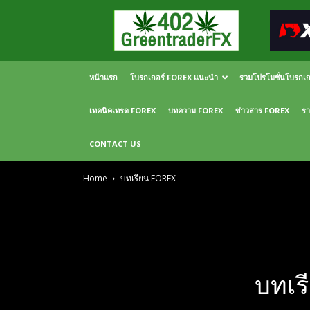
Greentraderfx
ความ
รู้
FOREX
เปิด
หน้าแรก
โบรกเกอร์ FOREX แนะนำ
รวมโปรโมชั่นโบรกเ
บัญชี
FOREX
เทคนิคเทรด FOREX
บทความ FOREX
ข่าวสาร FOREX
รา
CONTACT US
Home
บทเรียน FOREX
บทเร