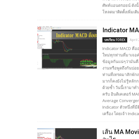
ศัพท์แอนดรอยน์ ดังนั
โหลดมาติดตั้งเพิ่มเติ
Indicator M
April 
บทเรียน FOREX
Indicator MACD คืออะ
ใหม่ทุกท่านที่มาเจอค
ข้อมูลกันแน่ๆว่ามัน
งานหรือพูดถึงกันบ่อ
ท่านที่เทรดมาสักพัก
มากก็คงยังไม่รู้หล
ด้วยซ้ำ วันนี้เรามาท
ครับ อินดิเคเตอร์ MA
Average Convergenc
Indicator ตัวหนึ่งที
เครื่อง โดยเจ้า Indica
เส้น MA Movi