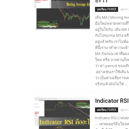
อะไร
April 
บทเรียน FOREX
เส้น MA ( Moving Av
มือใหม่หลายๆท่านที่ไ
อยู่ในใจกัน เส้น MA นั
กับโปรแกรม MT4 หรือ
อยู่แล้วครับ เราไม่ต้
ทีนี้เรามาทำความเข้
MA กันก่อน เท่าที่
ใหม่ หรือ บางท่านก็
ว่า ค่า period ของเส
อย่างเช่นเราใช้เส้น
ว่า เป็นค่าเฉลี่ยการเค
จริงๆแล้วมันไม่ใช่ ...
Indicator RS
April 
บทเรียน FOREX
Indicator RSI ( rela
.... เทรดเดอร์มือให