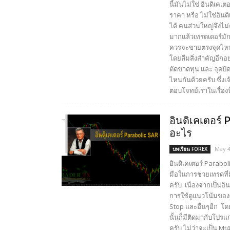
นี้มันไม่ใช่ อินดิเคเ
ราคา หรือ ไม่ใช่อินดิเ
ได้ คนส่วนใหญ่จึงไม
มากแล้วเทรดเดอร์มั
ควรจะขายตรงจุดไหนจ
โดยลืมสิ่งสำคัญอีกอ
ตัดขาดทุน และ จุดปิ
ไหนกันด้วยครับ ซึ่งเจ
ตอบโจทย์เราในเรื่องน
อินดิเคเตอร์ 
อะไร
May 4
บทเรียน FOREX
อินดิเคเตอร์ Parabolic
มือในการช่วยเทรดที
ครับ เนื่องจากเป็นอิ
การใช้ดูแนวโน้มของรา
Stop และอื่นๆอีก โด
นั้นก็มีติดมากับโปรแ
ครับ ไม่ว่าจะเป็น 