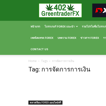
Greentraderfx
ความ
รู้
FOREX
เปิด
หน้าแรก
โบรกเกอร์ FOREX แนะนำ
รวมโปรโมชั่นโบรกเ
บัญชี
FOREX
เทคนิคเทรด FOREX
บทความ FOREX
ข่าวสาร FOREX
รา
CONTACT US
Home
Tags
การจัดการการเงิน
Tag: การจัดการการเงิน
คลาสเรียน FOREX ออนไลน์ฟรี