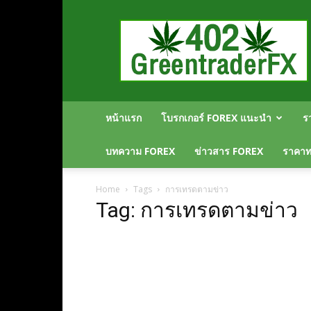
Greentraderfx
ความ
รู้
FOREX
เปิด
บัญชี
FOREX
หน้าแรก
โบรกเกอร์ FOREX แนะนำ
ร
บทความ FOREX
ข่าวสาร FOREX
ราคาทอ
Home
Tags
การเทรดตามข่าว
Tag: การเทรดตามข่าว