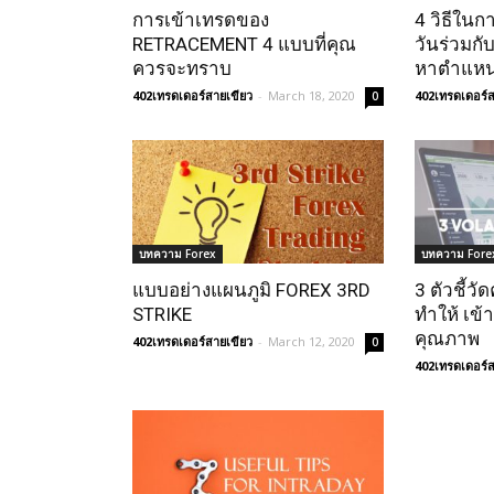
การเข้าเทรดของ
4 วิธีในก
RETRACEMENT 4 แบบที่คุณ
วันร่วมกั
ควรจะทราบ
หาตำแหน
402เทรดเดอร์สายเขียว
-
March 18, 2020
402เทรดเดอร์ส
0
บทความ Forex
บทความ Fore
แบบอย่างแผนภูมิ FOREX 3RD
3 ตัวชี้วั
STRIKE
ทำให้ เข้
คุณภาพ
402เทรดเดอร์สายเขียว
-
March 12, 2020
0
402เทรดเดอร์ส