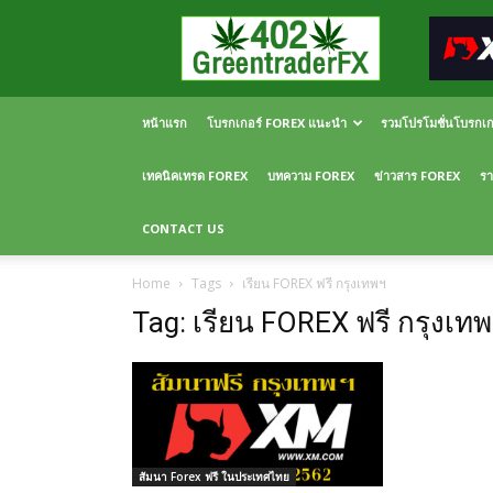
Greentraderfx
ความ
รู้
FOREX
เปิด
หน้าแรก
โบรกเกอร์ FOREX แนะนำ
รวมโปรโมชั่นโบรกเ
บัญชี
FOREX
เทคนิคเทรด FOREX
บทความ FOREX
ข่าวสาร FOREX
รา
CONTACT US
Home
Tags
เรียน FOREX ฟรี กรุงเทพฯ
Tag: เรียน FOREX ฟรี กรุงเท
สัมนา Forex ฟรี ในประเทศไทย