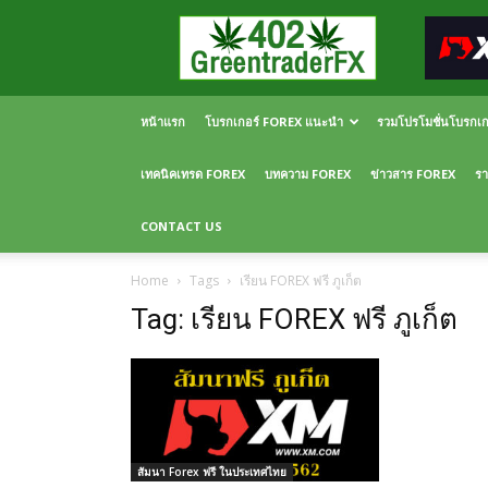
Greentraderfx
ความ
รู้
FOREX
เปิด
หน้าแรก
โบรกเกอร์ FOREX แนะนำ
รวมโปรโมชั่นโบรกเ
บัญชี
FOREX
เทคนิคเทรด FOREX
บทความ FOREX
ข่าวสาร FOREX
รา
CONTACT US
Home
Tags
เรียน FOREX ฟรี ภูเก็ต
Tag: เรียน FOREX ฟรี ภูเก็ต
สัมนา Forex ฟรี ในประเทศไทย