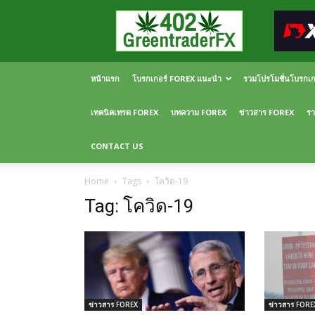
Greentraderfx
ความ
รู้
FOREX
เปิด
หน้าแรก
โบรกเกอร์ FOREX แนะนำ
รวมโปรโมชั่นโบรกเ
บัญชี
FOREX
เทคนิคเทรด FOREX
บทความ FOREX
ข่าวสาร FOREX
รา
CONTACT US
Home
Tags
โควิด-19
Tag: โควิด-19
ข่าวสาร FOREX
ข่าวสาร FORE