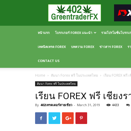
Greentraderfx
ความ
รู้
FOREX
เปิด
หน้าแรก
โบรกเกอร์ FOREX แนะนำ
รวมโปรโมชั่นโบรกเ
บัญชี
FOREX
เทคนิคเทรด FOREX
บทความ FOREX
ข่าวสาร FOREX
รา
CONTACT US
Home
สัมนา Forex ฟรี ในประเทศไทย
เรียน FOREX ฟรี 
สัมนา Forex ฟรี ในประเทศไทย
เรียน FOREX ฟรี เชีย
By
402เทรดเดอร์สายเขียว
-
March 31, 2019
4433