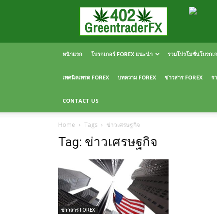
Greentraderfx
ความ
รู้
FOREX
เปิด
หน้าแรก
โบรกเกอร์ FOREX แนะนำ
รวมโปรโมชั่นโบรกเ
บัญชี
FOREX
เทคนิคเทรด FOREX
บทความ FOREX
ข่าวสาร FOREX
รา
CONTACT US
Home
Tags
ข่าวเศรษฐกิจ
Tag: ข่าวเศรษฐกิจ
ข่าวสาร FOREX