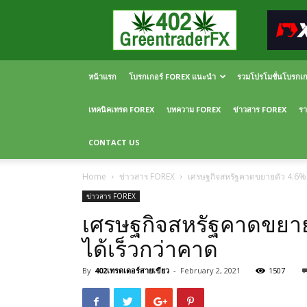
Greentraderfx
ความ
รู้
FOREX
เปิด
หน้าแรก
โบรกเกอร์ FOREX แนะนำ
รวมโปรโมชั่นโบรกเ
บัญชี
FOREX
เทคนิคเทรด FOREX
บทความ FOREX
ข่าวสาร FOREX
รา
CONTACT US
Home
ข่าวสาร FOREX
เศรษฐกิจสหรัฐคาดขยายตัว 4.6% ปี
ข่าวสาร FOREX
เศรษฐกิจสหรัฐคาดขยายตั
ได้เร็วกว่าคาด
By
402เทรดเดอร์สายเขียว
-
February 2, 2021
1507