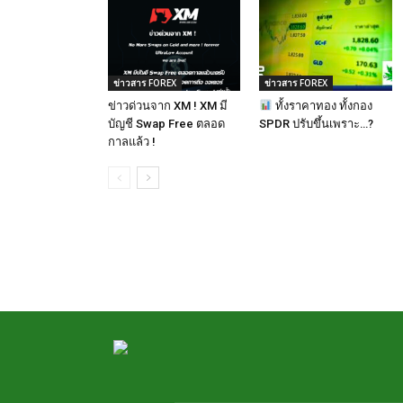
ข่าวสาร FOREX
ข่าวสาร FOREX
ข่าวด่วนจาก XM ! XM มี
ทั้งราคาทอง ทั้งกอง
บัญชี Swap Free ตลอด
SPDR ปรับขึ้นเพราะ…?
กาลแล้ว !