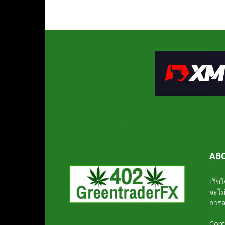
AB
เว็บไ
จะไม
การล
Cont