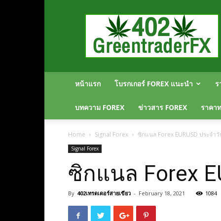
Greentraderfx
ความ
รู้
FOREX
เปิด
บัญชี
FOREX
หน้าแรก
โบรกเกอร์ FOREX แนะนำ
ร
บทความ FOREX
ข่าวสาร FOREX
ราคาทอ
Home
Signal Forex
ซิกแนล Forex EURUSD ประจำวันท
Signal Forex
ซิกแนล Forex E
By
402เทรดเดอร์สายเขียว
-
February 18, 2021
1084