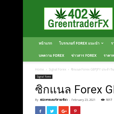
Greentraderfx
ความ
รู้
FOREX
เปิด
บัญชี
FOREX
หน้าแรก
โบรกเกอร์ FOREX แนะนำ
ร
บทความ FOREX
ข่าวสาร FOREX
ราคาทอ
Home
Signal Forex
ซิกแนล Forex GBPJPY ประจำวันที
Signal Forex
ซิกแนล Forex G
By
402เทรดเดอร์สายเขียว
-
February 23, 2021
1017