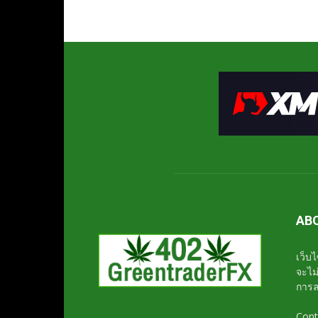
AB
เว็บไ
จะไม
การล
Cont