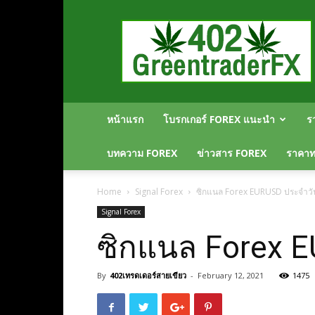
Greentraderfx
ความ
รู้
FOREX
เปิด
บัญชี
FOREX
หน้าแรก
โบรกเกอร์ FOREX แนะนำ
ร
บทความ FOREX
ข่าวสาร FOREX
ราคาทอ
Home
Signal Forex
ซิกแนล Forex EURUSD ประจำวันท
Signal Forex
ซิกแนล Forex E
By
402เทรดเดอร์สายเขียว
-
February 12, 2021
1475