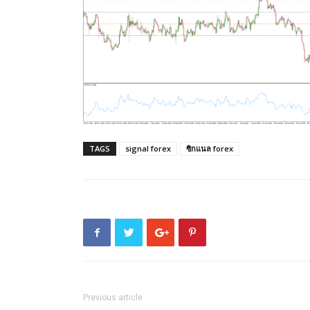
TAGS
signal forex
ซิกแนล forex
Previous article